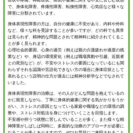
で、身体化障害、疼痛性障害、転換性障害、心気症など様々な
障害に分類されています。
身体表現性障害の方は、自分の健康に不安があり、内科や外科
など、様々な科を受診することが多いですが、どの科でも異常
は見られず、精神的な問題とされて精神科に紹介されてくるこ
とが多く見られます。
心理社会的要因、心身の過労（例えば親の介護疲れや過度の残
業など）や、身辺の環境変化（例えば職場異動や引越、近親者
との死別など）が、不安やストレスの要因になっているにも関
わらずそれを認識や言語化できない方の場合に身体症状として
表れるという説明の仕方が過去には精神分析学などでなされて
いました。
身体表現性障害の治療は、その人がどんな問題を抱えているの
かに留意しながら、丁寧に身体的健康に関する気がかりをうか
がい、ストレスの原因となっている家庭や職場などの環境の調
整や、ストレス対処法を身につけていくことを目指します。
不安感や抑うつ状態に苦しんでいることが多く、また様々な精
神障害がしばしば同時に、多面的な治療のアプローチが必要に
なることが多くありますので、ぜひお早目にご来院されること